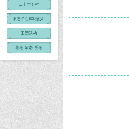
二十大专栏
不忘初心牢记使命
工团活动
尊老·敬老·爱老