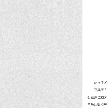
此次手术的
郑典宝主任
石在原位粉末
弯负压吸引鞘