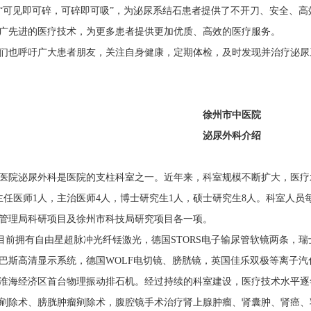
“可见即可碎，可碎即可吸”，为泌尿系结石患者提供了不开刀、安全、
广先进的医疗技术，为更多患者提供更加优质、高效的医疗服务。
也呼吁广大患者朋友，关注自身健康，定期体检，及时发现并治疗泌尿
徐州市中医院
泌尿外科介绍
院泌尿外科是医院的支柱科室之一。近年来，科室规模不断扩大，医疗
主任医师1人，主治医师4人，博士研究生1人，硕士研究生8人。科室人员
管理局科研项目及徐州市科技局研究项目各一项。
拥有自由星超脉冲光纤铥激光，德国STORS电子输尿管软镜两条，瑞
巴斯高清显示系统，德国WOLF电切镜、膀胱镜，英国佳乐双极等离子
淮海经济区首台物理振动排石机。经过持续的科室建设，医疗技术水平逐
剜除术、膀胱肿瘤剜除术，腹腔镜手术治疗肾上腺肿瘤、肾囊肿、肾癌、