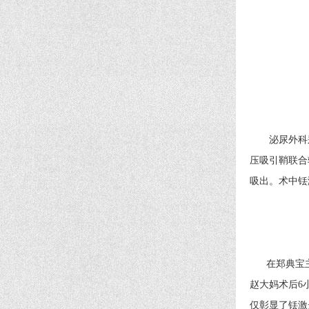
泌尿外科郑典
压吸引鞘联合
吸出。术中铥
在郑典宝主任
赵大妈术后6
仅彰显了铥激