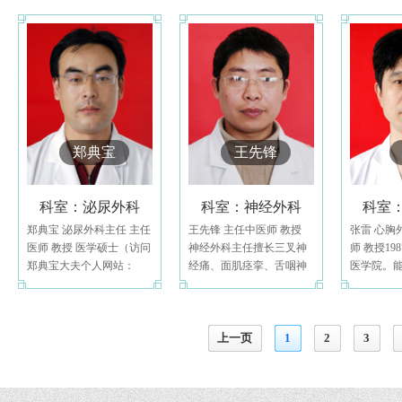
郑典宝
王先锋
科室：泌尿外科
科室：神经外科
科室
郑典宝 泌尿外科主任 主任
王先锋 主任中医师 教授
张雷 心胸
医师 教授 医学硕士（访问
神经外科主任擅长三叉神
师 教授19
郑典宝大夫个人网站：
经痛、面肌痉挛、舌咽神
医学院。
http://zhengd
经痛等颅神经疾病的治
癌、肺癌
疗，以及脑
上一页
1
2
3