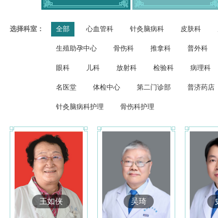
选择科室：
全部
心血管科
针灸脑病科
皮肤科
生殖助孕中心
骨伤科
推拿科
普外科
眼科
儿科
放射科
检验科
病理科
名医堂
体检中心
第二门诊部
普济药店
针灸脑病科护理
骨伤科护理
王如侠
吴琦