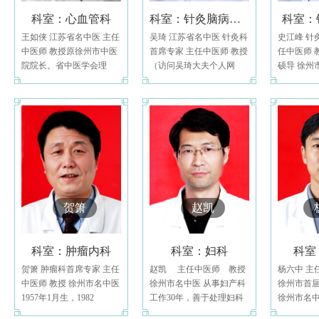
科室：心血管科
科室：针灸脑病科、名医堂
科室：
王如侠 江苏省名中医 主任
吴琦 江苏省名中医 针灸科
史江峰 针
中医师 教授原徐州市中医
首席专家 主任中医师 教授
任中医师 
院院长。省中医学会理
（访问吴琦大夫个人网
硕导 徐州
事、省内科学会心血管学
站：http://
家 江
组
贺箫
赵凯
科室：肿瘤内科
科室：妇科
科室
贺箫 肿瘤科首席专家 主任
赵凯 主任中医师 教授
杨六中 主
中医师 教授 徐州市名中医
徐州市名中医 从事妇产科
徐州市首
1957年1月生，1982
工作30年，善于处理妇科
徐州市名中
复杂问题，能良好完成各
专业委员