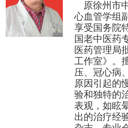
原徐州市
心血管学组副
享受国务院特
国老中医药专
医药管理局
工作室》。
压、冠心病
原因引起的
验和独特的
表观，如眩
出的治疗经