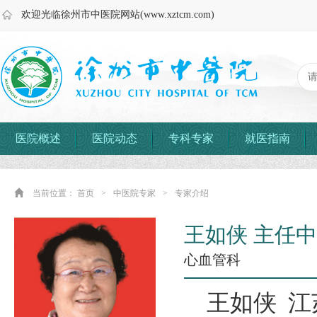
欢迎光临徐州市中医院网站(www.xztcm.com)
医院概述
医院动态
专科专家
就医指南
当前位置：
首页
>
中医院专家
>
专家介绍
王如侠 主任
心血管科
王如侠 江