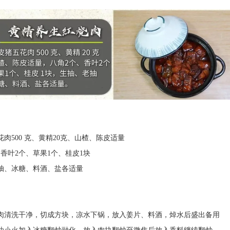
500 克、黄精20克、山楂、陈皮适量
叶2个、草果1个、桂皮1块
、冰糖、料酒、盐各适量
清洗干净，切成方块，凉水下锅，放入姜片、料酒，焯水后盛出备用