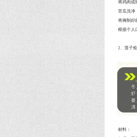
将鸡肉或猪
苦瓜洗净，去
将腌制好的苦
根据个人口味
2、莲子烩
材料：