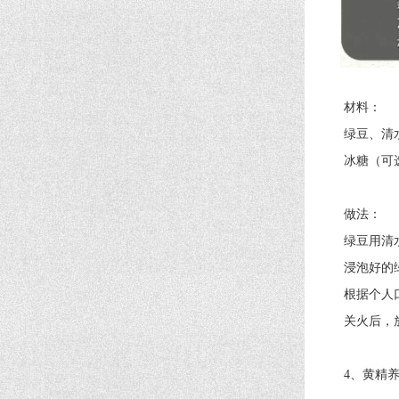
材料：
绿豆、清水
冰糖（可选
做法：
绿豆用清水
浸泡好的绿豆
根据个人口
关火后，放入
4、黄精养