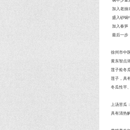
锅中少量油
加入老抽1勺
盛入砂锅中
加入春笋，提
最后一步，
徐州市中医
黄东智点
莲子烩冬
莲子，具有
冬瓜性平、
上汤苦瓜
具有清热解