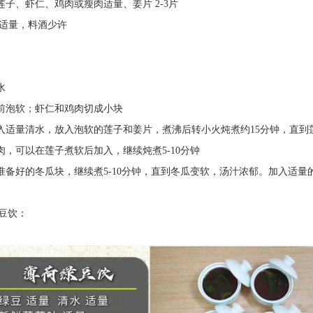
、虾仁、鸡肉或瘦肉适量、姜片 2-3片
适量，料酒少许
水
泡软；虾仁和鸡肉切成小块
量清水，放入泡软的莲子和姜片，煮沸后转小火炖煮约15分钟，直到
可以在莲子煮软后加入，继续炖煮5-10分钟
好的冬瓜块，继续煮5-10分钟，直到冬瓜变软，汤汁浓郁。加入适量的
豆饮：