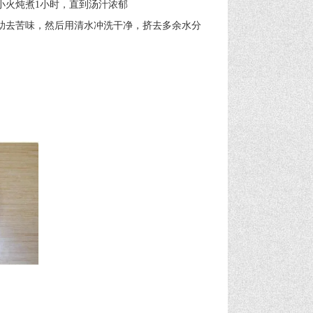
火炖煮1小时，直到汤汁浓郁
助去苦味，然后用清水冲洗干净，挤去多余水分