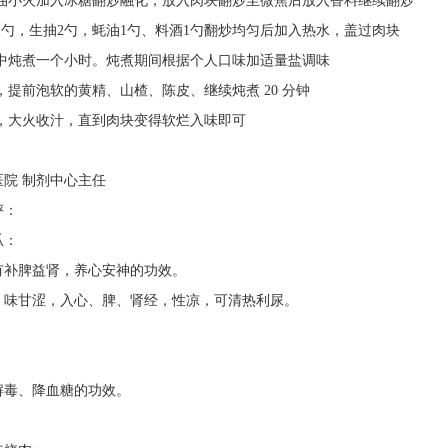
小火加入冰糖翻炒融化，放入肉块翻炒至微焦后放入香料继续翻炒
，生抽2勺，蚝油1勺、料酒1勺翻炒均匀后加入热水，盖过肉块
炖煮一个小时。炖煮期间根据个人口味加适量盐调味
前泡软的黄精、山楂、陈皮、继续炖煮 20 分钟
大火收汁，直到肉块变得软烂入味即可
院 制剂中心主任
评：
瓜：
补脾益肾，养心安神的功效。
味甘涩，入心、脾、肾经，性凉，可清热利尿。
：
毒、降血糖的功效。