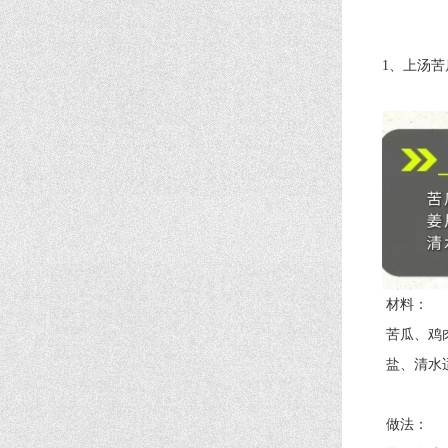
1、上汤苦
材料：
苦瓜、鸡肉或
盐、清水适
做法：