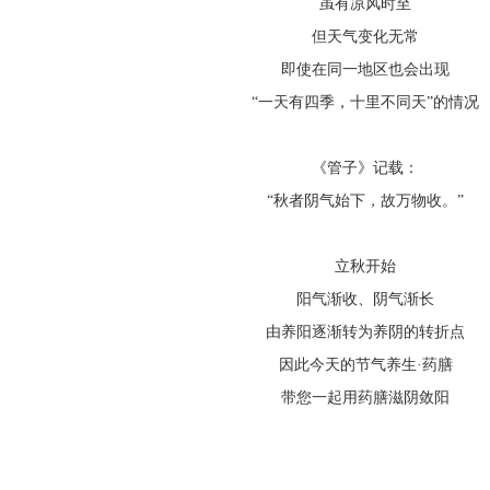
虽有凉风时至
但天气变化无常
即使在同一地区也会出现
“一天有四季，十里不同天”的情况
《管子》记载：
“秋者阴气始下，故万物收。”
立秋开始
阳气渐收、阴气渐长
由养阳逐渐转为养阴的转折点
因此今天的节气养生·药膳
带您一起用药膳滋阴敛阳