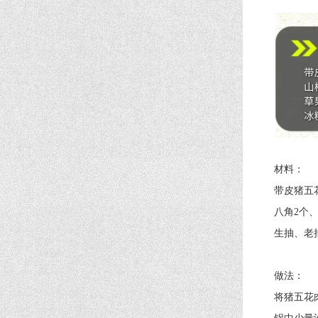
材料：
带皮猪五花肉
八角2个、香
生抽、老抽
做法：
将猪五花肉