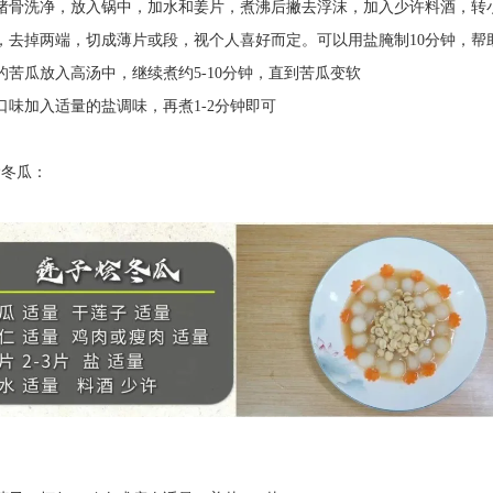
骨洗净，放入锅中，加水和姜片，煮沸后撇去浮沫，加入少许料酒，转小
掉两端，切成薄片或段，视个人喜好而定。可以用盐腌制10分钟，帮
瓜放入高汤中，继续煮约5-10分钟，直到苦瓜变软
加入适量的盐调味，再煮1-2分钟即可
冬瓜：