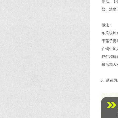
冬瓜、干莲子
盐、清水 
做法：
冬瓜块焯
干莲子提前
在锅中加入适
虾仁和鸡肉，
最后加入准备
3、薄荷绿