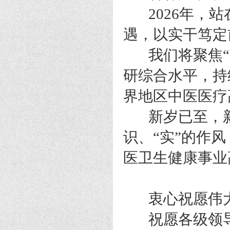
2026年，站
遇，以实干笃定
我们将聚焦“名
研综合水平，持
界地区中医医疗
新岁已至，新程
识、“实”的作
医卫生健康事业
衷心祝愿伟大
祝愿各级领导