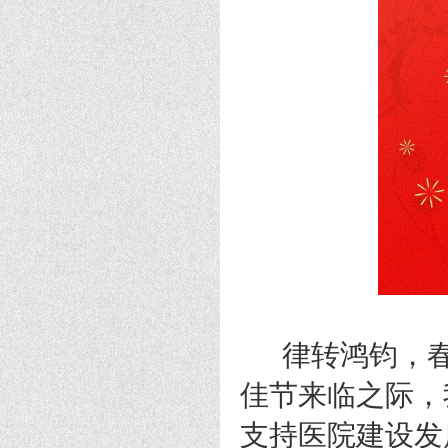
律转鸿钧，春潮
佳节来临之际，
支持医院建设发