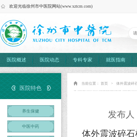
欢迎光临徐州市中医院网站(www.xztcm.com)
医院概述
医院动态
专科专家
就医指南
当前位置：
首页
>
体外震波碎
医院特色
养生保健
发布人：
中医中药
体外震波碎石