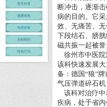
医学科普
断冲击，逐渐击
病的目的。它采
健康体检
效、无痛苦、无
先进设备
下段结石、膀胱
自制制剂
磁共振一起被誉
特色疗法
徐州市中医院
该科快速发展大
备：德国“狼”
气压弹道碎石机
该科对治疗中
疾病，处于省内