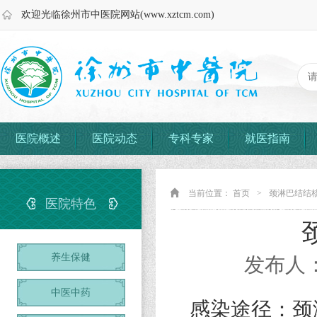
欢迎光临徐州市中医院网站(www.xztcm.com)
医院概述
医院动态
专科专家
就医指南
当前位置：
首页
>
颈淋巴结结
医院特色
养生保健
发布人：
中医中药
感染途径：颈