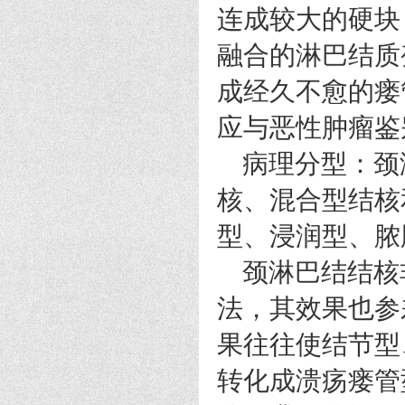
连成较大的硬块
融合的淋巴结质
成经久不愈的瘘
应与恶性肿瘤鉴
病理分型：颈
核、混合型结核
型、浸润型、脓
颈淋巴结结核
法，其效果也参
果往往使结节型
转化成溃疡瘘管