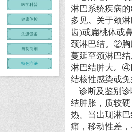
医学科普
淋巴系统疾病的
多见。关于颈淋
健康体检
齿)或扁桃体或
先进设备
颈淋巴结。②胸
自制制剂
蔓延至颈淋巴结
特色疗法
淋巴结肿大。④
结核性感染或免
诊断及鉴别诊
结肿胀，质较硬
热。当出现淋巴
痛，移动性差，