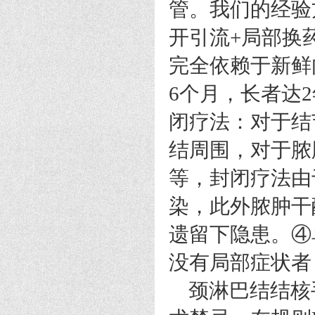
管。我们的经验
开引流+局部换
完全依赖于新鲜
6个月，长者达
闭疗法：对于结
结周围，对于脓
等，封闭疗法由
染，此外脓肿干
遗留下隐患。④
没有局部症状者
颈淋巴结结核