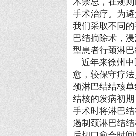
术禁忌，在规则H
手术治疗。为避
我们采取不同的
巴结摘除术，浸
型患者行颈淋巴
近年来徐州中
愈，较保守疗法
颈淋巴结结核单
结核的发病初期
手术时将淋巴结
遏制颈淋巴结结
后切口愈合时间