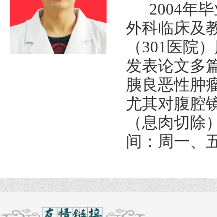
2004年
外科临床及教
（301医院
发表论文多
胰良恶性肿
尤其对腹腔
（息肉切除
间：周一、五全