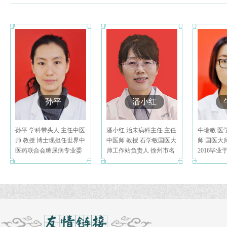
孙平
潘小红
孙平 学科带头人 主任中医
潘小红 治未病科主任 主任
牛瑞敏 医
师 教授 博士现担任世界中
中医师 教授 石学敏国医大
师 国医大
医药联合会糖尿病专业委
师工作站负责人 徐州市名
2016毕
员会理事，江苏省医学
中医 更年
学针灸推