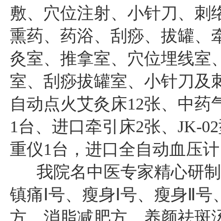
敷、穴位注射、小针刀、刺
熏药、药浴、刮痧、拔罐、
灸室、推拿室、穴位埋线室
室、刮痧拔罐室、小针刀及
自动点火艾灸床12张、中药
1台、进口牵引床2张、JK-
重仪1台，进口全自动血压计
我院名中医专家精心研制
镇痛Ⅰ号、瘦身Ⅰ号、瘦身Ⅱ
方、消脂减肥方、养颜祛斑